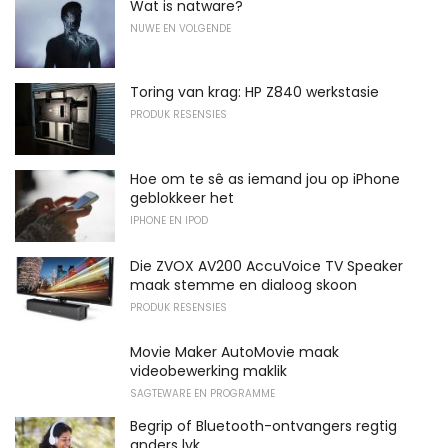
Wat is natware?
NUWE EN VOLGENDE
Toring van krag: HP Z840 werkstasie
PRODUK RESENSIES
Hoe om te sê as iemand jou op iPhone
geblokkeer het
IPHONE EN IPOD
Die ZVOX AV200 AccuVoice TV Speaker
maak stemme en dialoog skoon
PRODUK RESENSIES
Movie Maker AutoMovie maak
videobewerking maklik
SAGTEWARE EN PROGRAMME
Begrip of Bluetooth-ontvangers regtig
anders lyk