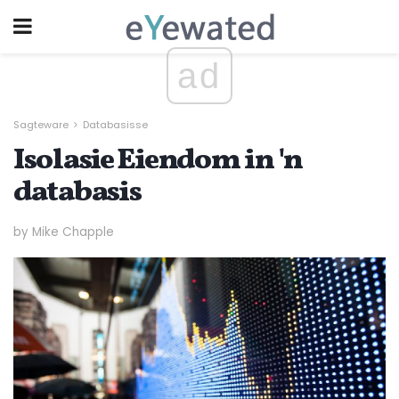
ad
Sagteware
Databasisse
Isolasie Eiendom in 'n
databasis
by Mike Chapple