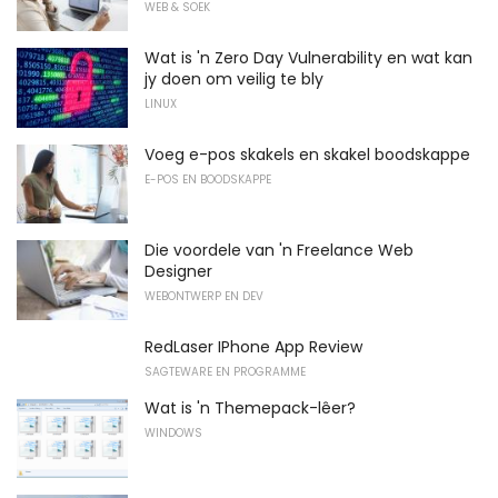
WEB & SOEK
Wat is 'n Zero Day Vulnerability en wat kan
jy doen om veilig te bly
LINUX
Voeg e-pos skakels en skakel boodskappe
E-POS EN BOODSKAPPE
Die voordele van 'n Freelance Web
Designer
WEBONTWERP EN DEV
RedLaser IPhone App Review
SAGTEWARE EN PROGRAMME
Wat is 'n Themepack-lêer?
WINDOWS